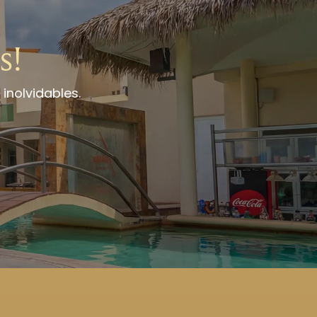
s!
inolvidables.